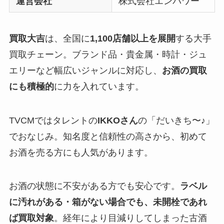
運営会社
株式会社エンパワー
買取大吉
は、全国に
1,100店舗以上を展開
する大手
買取チェーン。ブランド品・貴金属・時計・ジュ
エリーなど幅広いジャンルに対応し、
お酒の買取
にも積極的
に力を入れています。
TVCMではタレントの
IKKOさん
の「だいきち〜♪」
でおなじみ。知名度と信頼性の高さから、初めて
お酒を売る方にも人気があります。
お酒の状態に不安がある方でも安心です。
ラベル
に汚れがある・箱がない場合でも、未開栓であれ
ば買取対象
。経年により目減りしてしまった古酒